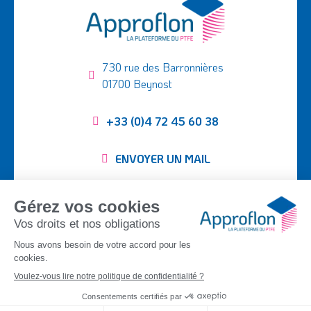
730 rue des Barronnières
01700 Beynost
+33 (0)4 72 45 60 38
ENVOYER UN MAIL
Suivez-nous :
SEMI-FINIS
TUBING
TISSUS PTFE
PIÈCES USINÉES
APPLICATIONS
ENTREPRISE
CONTACT
DOCUMENTATION
©
Approflon
2026
|
Mentions légales
|
Plan du site
|
Politique de