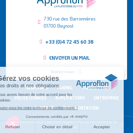
730 rue des Barronnières
01700 Beynost
+33 (0)4 72 45 60 38
ENVOYER UN MAIL
Suivez-nous :
SEMI-FINIS
TUBING
TISSUS PTFE
PIÈCES USINÉES
APPLICATIONS
ENTREPRISE
CONTACT
DOCUMENTATION
©
Approflon
2026
|
Mentions légales
|
Plan du site
|
Politique de
confidentialité