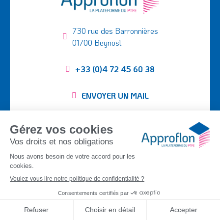
730 rue des Barronnières
01700 Beynost
+33 (0)4 72 45 60 38
ENVOYER UN MAIL
Suivez-nous :
SEMI-FINIS
TUBING
TISSUS PTFE
PIÈCES USINÉES
APPLICATIONS
ENTREPRISE
CONTACT
DOCUMENTATION
©
Approflon
2026
|
Mentions légales
|
Plan du site
|
Politique de
confidentialité