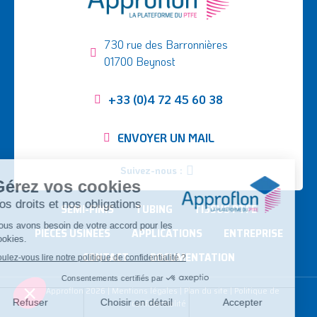
730 rue des Barronnières
01700 Beynost
+33 (0)4 72 45 60 38
ENVOYER UN MAIL
Suivez-nous :
SEMI-FINIS
TUBING
TISSUS PTFE
PIÈCES USINÉES
APPLICATIONS
ENTREPRISE
CONTACT
DOCUMENTATION
©
Approflon
2026
|
Mentions légales
|
Plan du site
|
Politique de
confidentialité