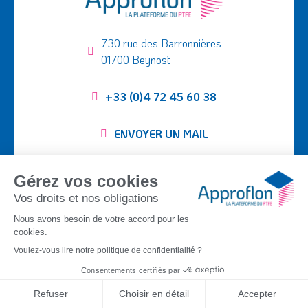
730 rue des Barronnières
01700 Beynost
+33 (0)4 72 45 60 38
ENVOYER UN MAIL
Suivez-nous :
SEMI-FINIS
TUBING
TISSUS PTFE
PIÈCES USINÉES
APPLICATIONS
ENTREPRISE
CONTACT
DOCUMENTATION
©
Approflon
2026
|
Mentions légales
|
Plan du site
|
Politique de
confidentialité