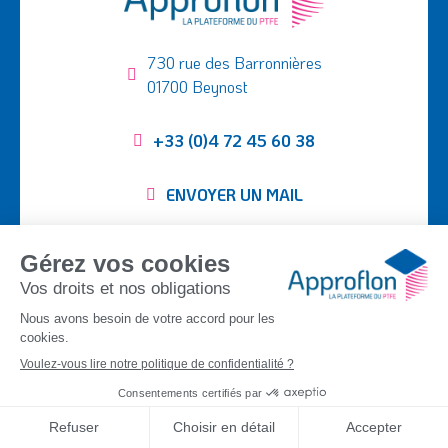
730 rue des Barronnières
01700 Beynost
+33 (0)4 72 45 60 38
ENVOYER UN MAIL
Suivez-nous :
SEMI-FINIS
TUBING
TISSUS PTFE
PIÈCES USINÉES
APPLICATIONS
ENTREPRISE
CONTACT
DOCUMENTATION
©
Approflon
2026
|
Mentions légales
|
Plan du site
|
Politique de
confidentialité