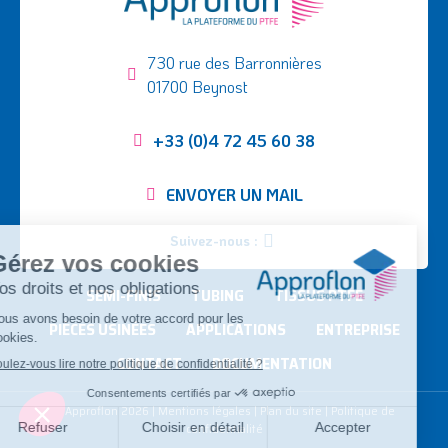
730 rue des Barronnières
01700 Beynost
+33 (0)4 72 45 60 38
ENVOYER UN MAIL
Suivez-nous :
SEMI-FINIS
TUBING
TISSUS PTFE
PIÈCES USINÉES
APPLICATIONS
ENTREPRISE
CONTACT
DOCUMENTATION
©
Approflon
2026
|
Mentions légales
|
Plan du site
|
Politique de
confidentialité