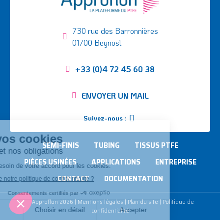
730 rue des Barronnières
01700 Beynost
+33 (0)4 72 45 60 38
ENVOYER UN MAIL
Suivez-nous :
SEMI-FINIS
TUBING
TISSUS PTFE
PIÈCES USINÉES
APPLICATIONS
ENTREPRISE
CONTACT
DOCUMENTATION
©
Approflon
2026
|
Mentions légales
|
Plan du site
|
Politique de
confidentialité