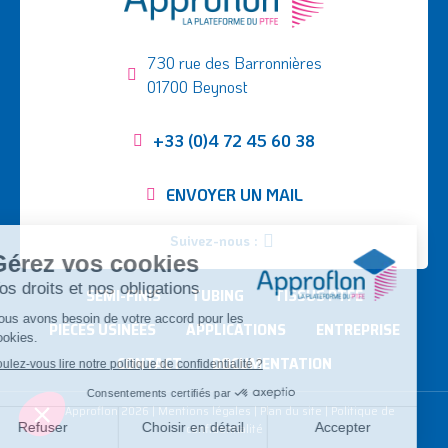
730 rue des Barronnières
01700 Beynost
+33 (0)4 72 45 60 38
ENVOYER UN MAIL
Suivez-nous :
SEMI-FINIS
TUBING
TISSUS PTFE
PIÈCES USINÉES
APPLICATIONS
ENTREPRISE
CONTACT
DOCUMENTATION
©
Approflon
2026
|
Mentions légales
|
Plan du site
|
Politique de
confidentialité