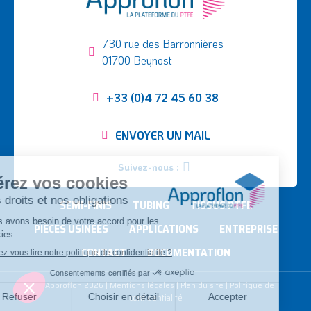
730 rue des Barronnières
01700 Beynost
+33 (0)4 72 45 60 38
ENVOYER UN MAIL
Suivez-nous :
SEMI-FINIS
TUBING
TISSUS PTFE
PIÈCES USINÉES
APPLICATIONS
ENTREPRISE
CONTACT
DOCUMENTATION
©
Approflon
2026
|
Mentions légales
|
Plan du site
|
Politique de
confidentialité