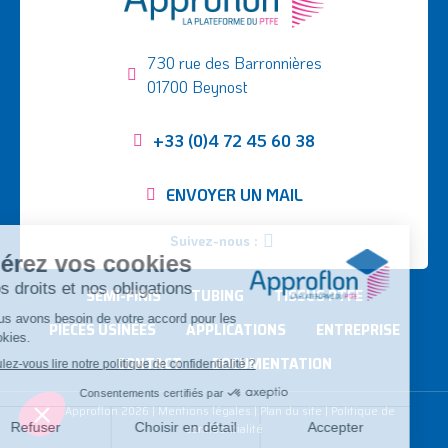
730 rue des Barronnières
01700 Beynost
+33 (0)4 72 45 60 38
ENVOYER UN MAIL
Suivez-nous :
SEMI-FINIS
TUBING
TISSUS PTFE
PIÈCES USINÉES
APPLICATIONS
ENTREPRISE
CONTACT
DOCUMENTATION
©
Approflon
2026
|
Mentions légales
|
Plan du site
|
Politique de
confidentialité