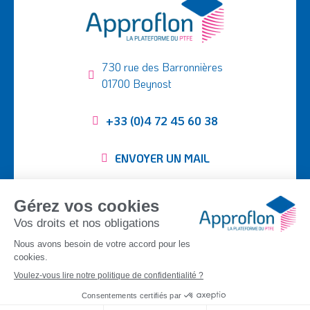
730 rue des Barronnières
01700 Beynost
+33 (0)4 72 45 60 38
ENVOYER UN MAIL
Suivez-nous :
SEMI-FINIS
TUBING
TISSUS PTFE
PIÈCES USINÉES
APPLICATIONS
ENTREPRISE
CONTACT
DOCUMENTATION
©
Approflon
2026
|
Mentions légales
|
Plan du site
|
Politique de