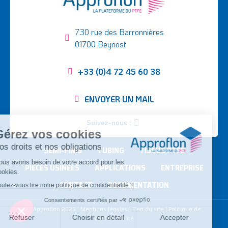
730 rue des Barronnières
01700 Beynost
+33 (0)4 72 45 60 38
ENVOYER UN MAIL
Suivez-nous :
SEMI-FINIS
TUBING
TISSUS PTFE
PIÈCES USINÉES
APPLICATIONS
ENTREPRISE
CONTACT
DOCUMENTATION
©
Approflon
2026
|
Mentions légales
|
Plan du site
|
Politique de
confidentialité