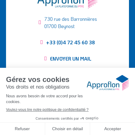
730 rue des Barronnières
01700 Beynost
+33 (0)4 72 45 60 38
ENVOYER UN MAIL
Suivez-nous :
SEMI-FINIS
TUBING
TISSUS PTFE
PIÈCES USINÉES
APPLICATIONS
ENTREPRISE
CONTACT
DOCUMENTATION
©
Approflon
2026
|
Mentions légales
|
Plan du site
|
Politique de
confidentialité