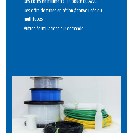
Des côtes en millimètre, en pouce ou AWG
Des offre de tubes en téflon
®
convolutés ou
multitubes
Autres formulations sur demande