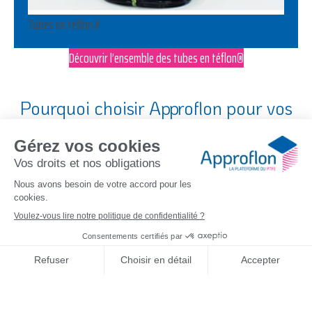
Tubes en téflon
®
Découvrir l’ensemble des tubes en téflon
®
Pourquoi choisir
Approflon
pour vos
tubes en téflon
®
?
Bien plus qu’un simple partenaire spécialiste, nous sommes une
entreprise technique à taille humaine
, experte des tubes en téflon
®
:
Une
expertise technique pointue
des tubes en téflon
®
et
de ses variantes
Une
réactivité logistique
grâce à un large stock
La possibilité de
découpe sur mesure
ou
d’approvisionnement spécifique
Une
équipe accessible et spécialisée
, à votre écoute