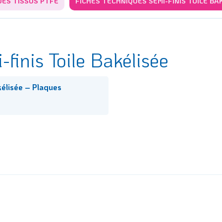
UES TISSUS PTFE
FICHES TECHNIQUES SEMI-FINIS TOILE BA
finis Toile Bakélisée
kélisée – Plaques